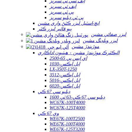
ايف سي ٽي سيريز
ايف ٽي سيريز
پي ٽي سيريز
پي ٽي ڊبليو سيريز
ايڇ-اسٽيل ليزر ڪٽڻ واري مشين
ٻيو فائبر ليزر ڪٽر
ليزر صفائي مشين
ليزر ويلڊنگ مشين
موڙيندڙ مشين
اليڪٽرڪ موڙيندڙ مشين ۽ هيٺيون اداڪاري
اي ايس پي 65-2500
ايل ايڪس-1030
LX-350T-1250
ايل ايڪس-3512
ايل ايڪس-5016
ايل ايڪس-6020
ڊبليو سي 67 ڪي
ڊبليو سي 67 ڪي-63 ٽي 1600
WC67K-100T4000
WC67K-125T4000
وي 67 ڪي
WE67K-100T2500
WE67K-100T4000
WE67K-125T3200