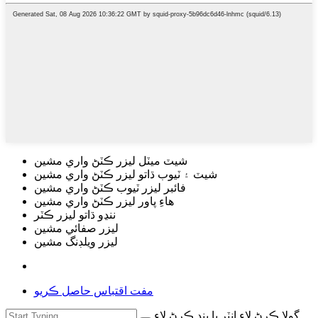
شيٽ ميٽل ليزر ڪٽڻ واري مشين
شيٽ ۽ ٽيوب ڌاتو ليزر ڪٽڻ واري مشين
فائبر ليزر ٽيوب ڪٽڻ واري مشين
هاءِ پاور ليزر ڪٽڻ واري مشين
ننڍو ڌاتو ليزر ڪٽر
ليزر صفائي مشين
ليزر ويلڊنگ مشين
مفت اقتباس حاصل ڪريو
ڳولا ڪرڻ لاءِ انٽر يا بند ڪرڻ لاءِ