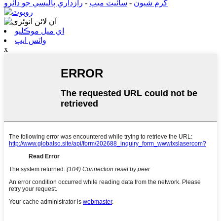
گرم شيون
-
سائيٽ ميپ
-
رازداري پاليسي جو دائرو
اي ميل موڪليو
واٽس ايپ
x