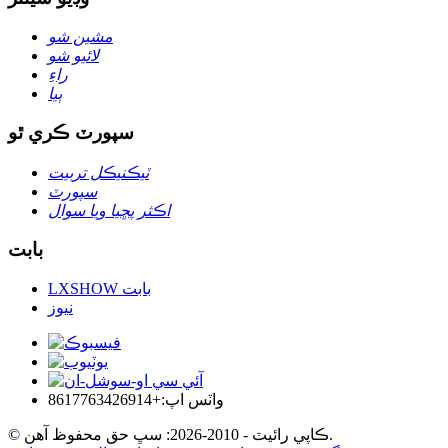
مشين شو
لائيو شو
راءِ
ٻيا
سپورٽ ڪري ٿو
ٽيڪنيڪل تربيت
سپورٽ
اڪثر پڇيا ويا سوال
بابت
LXSHOW بابت
نيوز
واٽس اپ:+8617763426914
© ڪاپي رائيٽ - 2010-2026: سڀ حق محفوظ آهن.