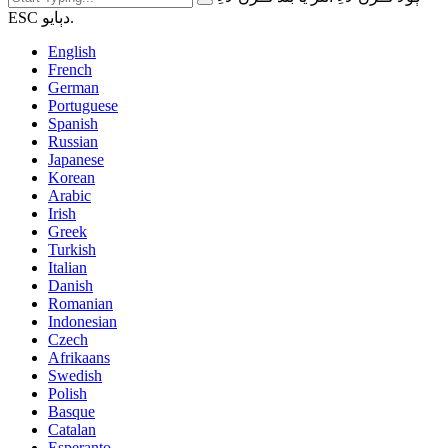
ESC دٻايو.
English
French
German
Portuguese
Spanish
Russian
Japanese
Korean
Arabic
Irish
Greek
Turkish
Italian
Danish
Romanian
Indonesian
Czech
Afrikaans
Swedish
Polish
Basque
Catalan
Esperanto