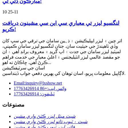
مبارڪون ڏئي ٿي!
10
25-11
لنگسيو ليزر تي معياري سي اين سي مشينون دريافت
ڪريو!
اتر چين ۾ ليزر ايپليڪيشن ۽ ذہين سامان جي ترقي جي سڀ کان
وڏي ٺاهيندڙ جي حيثيت سان. جنان لنگسيو ليزر سامان ڪمپني،
لميٽيڊ ليزر سامان جي جدت ۽ اپ گريڊ ۾ معروف برانڊ آهي ۽ ان
جو مقصد عالمي ليزر انٽيليجنس ۾ اعليٰ معيار جي خدمت فراهم
ڪرڻ آهي. ڇاڪاڻ ته اهو...
اسان جي سرٽيفڪيشن
لاڳاپيل معلومات ڀريو، اسان توهان کي پهرين دفعي جواب ڏينداسين.
Email:inquiry@lxshow.net
واٽس ايپ:+86 17763426914
ٽيليفون: 17763426914
مصنوعات
شيٽ ميٽل ليزر ڪٽڻ واري مشين
شيٽ ۽ ٽيوب ڌاتو ليزر ڪٽڻ واري مشين
فائبر ليزر ٽيوب ڪٽڻ واري مشين