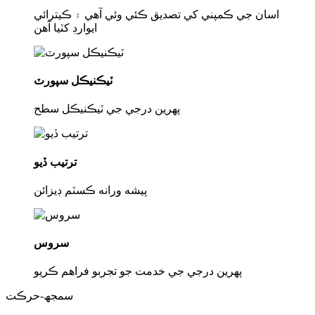
اسان جي ڪمپني کي تصديق ڪئي وئي آهي ۽ ڪيترائي
ايوارڊ کٽيا آهن
ٽيڪنيڪل سپورٽ
پهرين درجي جي ٽيڪنيڪل سطح
ترتيب ڏيو
پيشه ورانه ڪسٽم ڊيزائن
سروس
پهرين درجي جي خدمت جو تجربو فراهم ڪريو
سمجھ-حرڪت