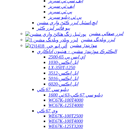
ايف سي ٽي سيريز
ايف ٽي سيريز
پي ٽي سيريز
پي ٽي ڊبليو سيريز
ايڇ-اسٽيل ليزر ڪٽڻ واري مشين
ٻيو فائبر ليزر ڪٽر
ليزر صفائي مشين
ليزر ويلڊنگ مشين
موڙيندڙ مشين
اليڪٽرڪ موڙيندڙ مشين ۽ هيٺيون اداڪاري
اي ايس پي 65-2500
ايل ايڪس-1030
LX-350T-1250
ايل ايڪس-3512
ايل ايڪس-5016
ايل ايڪس-6020
ڊبليو سي 67 ڪي
ڊبليو سي 67 ڪي-63 ٽي 1600
WC67K-100T4000
WC67K-125T4000
وي 67 ڪي
WE67K-100T2500
WE67K-100T4000
WE67K-125T3200