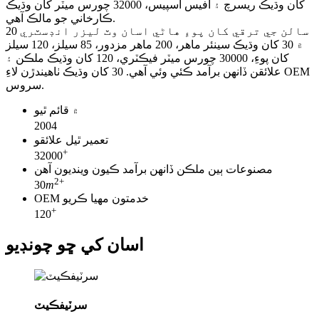
کان وڌيڪ ريسرچ ۽ آفيس اسپيس، 32000 چورس ميٽر کان وڌيڪ
ڪارخاني جو مالڪ آهي.
20 سالن جي ترقي کان پوءِ هاڻي اسان وٽ ليزر انڊسٽري
۾ 30 کان وڌيڪ سينئر ماهر، 200 ماهر مزدور، 85 سيلز، 120 سيلز
کان پوءِ، 30000 چورس ميٽر فيڪٽري، 120 کان وڌيڪ ملڪن ۽
علائقن ڏانهن برآمد ڪئي وئي آهي. 30 کان وڌيڪ ٺاهيندڙن لاءِ OEM
سروس.
۾ قائم ٿيو
2004
تعمير ٿيل علائقو
+
32000
مصنوعات ٻين ملڪن ڏانهن برآمد ڪيون وينديون آهن
2
+
30
m
OEM خدمتون مهيا ڪريو
+
120
اسان کي ڇو چونڊيو
سرٽيفڪيٽ