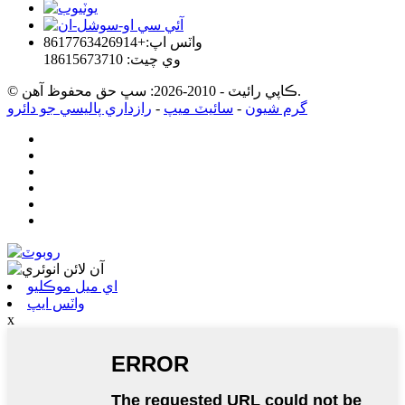
واٽس اپ:+8617763426914
وي چيٽ: 18615673710
© ڪاپي رائيٽ - 2010-2026: سڀ حق محفوظ آهن.
گرم شيون
-
سائيٽ ميپ
-
رازداري پاليسي جو دائرو
اي ميل موڪليو
واٽس ايپ
x