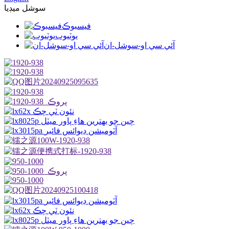
سوشل ميڊيا
فيسبوڪ
يوٽيوب
آئي سي او-سوشل-ان