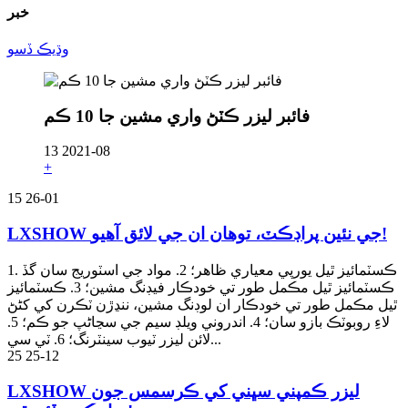
خبر
وڌيڪ ڏسو
فائبر ليزر ڪٽڻ واري مشين جا 10 ڪم
13
2021-08
+
15
26-01
LXSHOW جي نئين پراڊڪٽ، توهان ان جي لائق آهيو!
1. ڪسٽمائيز ٿيل يورپي معياري ظاهر؛ 2. مواد جي اسٽوريج سان گڏ
ڪسٽمائيز ٿيل مڪمل طور تي خودڪار فيڊنگ مشين؛ 3. ڪسٽمائيز
ٿيل مڪمل طور تي خودڪار ان لوڊنگ مشين، ننڍڙن ٽڪرن کي کڻڻ
لاءِ روبوٽڪ بازو سان؛ 4. اندروني ويلڊ سيم جي سڃاڻپ جو ڪم؛ 5.
لائن ليزر ٽيوب سينٽرنگ؛ 6. ٽي سي...
25
25-12
LXSHOW ليزر ڪمپني سڀني کي ڪرسمس جون