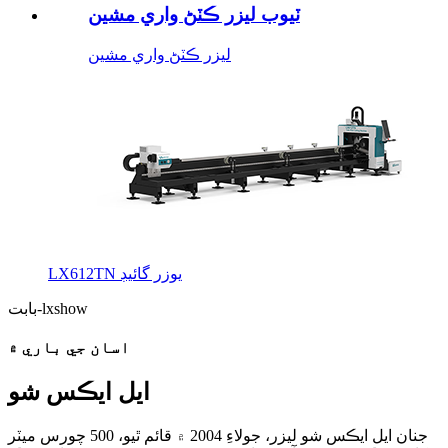
ٽيوب ليزر ڪٽڻ واري مشين
ليزر ڪٽڻ واري مشين
LX612TN يوزر گائيڊ
بابت-lxshow
اسان جي باري ۾
ايل ايڪس شو
جنان ايل ايڪس شو ليزر، جولاءِ 2004 ۾ قائم ٿيو، 500 چورس ميٽر