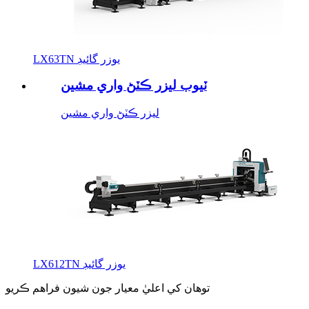
LX63TN يوزر گائيڊ
ٽيوب ليزر ڪٽڻ واري مشين
ليزر ڪٽڻ واري مشين
LX612TN يوزر گائيڊ
توهان کي اعليٰ معيار جون شيون فراهم ڪريو