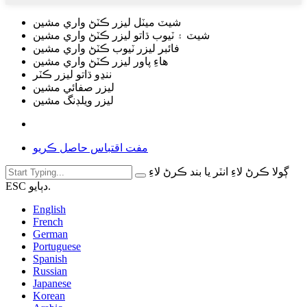
شيٽ ميٽل ليزر ڪٽڻ واري مشين
شيٽ ۽ ٽيوب ڌاتو ليزر ڪٽڻ واري مشين
فائبر ليزر ٽيوب ڪٽڻ واري مشين
هاءِ پاور ليزر ڪٽڻ واري مشين
ننڍو ڌاتو ليزر ڪٽر
ليزر صفائي مشين
ليزر ويلڊنگ مشين
مفت اقتباس حاصل ڪريو
ڳولا ڪرڻ لاءِ انٽر يا بند ڪرڻ لاءِ
ESC دٻايو.
English
French
German
Portuguese
Spanish
Russian
Japanese
Korean