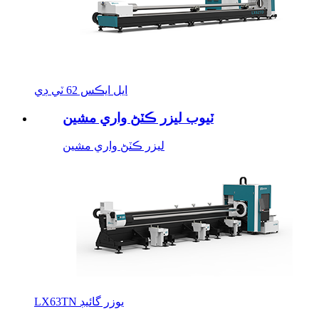
ايل ايڪس 62 ٽي ڊي
ٽيوب ليزر ڪٽڻ واري مشين
ليزر ڪٽڻ واري مشين
LX63TN يوزر گائيڊ