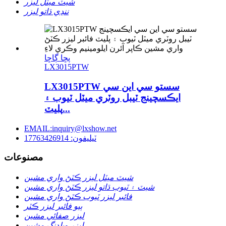
شيٽ ميٽل ليزر
ننڍي ڌاتو ليزر
پڇا ڳاڇا
LX3015PTW
LX3015PTW سستو سي اين سي
ايڪسچينج ٽيبل روٽري ميٽل ٽيوب ۽
پليٽ...
EMAIL:inquiry@lxshow.net
ٽيليفون: 17763426914
مصنوعات
شيٽ ميٽل ليزر ڪٽڻ واري مشين
شيٽ ۽ ٽيوب ڌاتو ليزر ڪٽڻ واري مشين
فائبر ليزر ٽيوب ڪٽڻ واري مشين
ٻيو فائبر ليزر ڪٽر
ليزر صفائي مشين
ليزر ويلڊنگ مشين