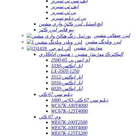
ايف سي ٽي سيريز
ايف ٽي سيريز
پي ٽي سيريز
پي ٽي ڊبليو سيريز
ايڇ-اسٽيل ليزر ڪٽڻ واري مشين
ٻيو فائبر ليزر ڪٽر
ليزر صفائي مشين
ليزر ويلڊنگ مشين
موڙيندڙ مشين
اليڪٽرڪ موڙيندڙ مشين ۽ هيٺيون اداڪاري
اي ايس پي 65-2500
ايل ايڪس-1030
LX-350T-1250
ايل ايڪس-3512
ايل ايڪس-5016
ايل ايڪس-6020
ڊبليو سي 67 ڪي
ڊبليو سي 67 ڪي-63 ٽي 1600
WC67K-100T4000
WC67K-125T4000
وي 67 ڪي
WE67K-100T2500
WE67K-100T4000
WE67K-125T3200