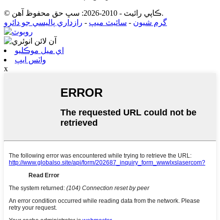
© ڪاپي رائيٽ - 2010-2026: سڀ حق محفوظ آهن.
گرم شيون
-
سائيٽ ميپ
-
رازداري پاليسي جو دائرو
اي ميل موڪليو
واٽس ايپ
x