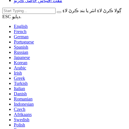
مفت اقتباس حاصل ڪريو
ڳولا ڪرڻ لاءِ انٽر يا بند ڪرڻ لاءِ
ESC دٻايو.
English
French
German
Portuguese
Spanish
Russian
Japanese
Korean
Arabic
Irish
Greek
Turkish
Italian
Danish
Romanian
Indonesian
Czech
Afrikaans
Swedish
Polish