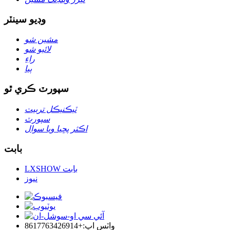
وڊيو سينٽر
مشين شو
لائيو شو
راءِ
ٻيا
سپورٽ ڪري ٿو
ٽيڪنيڪل تربيت
سپورٽ
اڪثر پڇيا ويا سوال
بابت
LXSHOW بابت
نيوز
واٽس اپ:+8617763426914